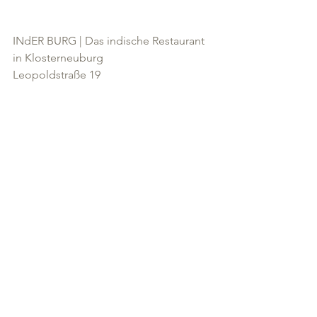
INdER BURG | Das indische Restaurant 
in Klosterneuburg
Leopoldstraße 19
3400 Klosterneuburg
www.inderburg.at