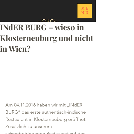
ME
NU
INdER BURG – wieso in
Klosterneuburg und nicht
in Wien?
Am 04.11.2016 haben wir mit „INdER 
BURG“ das erste authentisch-indische 
Restaurant in Klosterneuburg eröffnet. 
Zusätzlich zu unserem 
saisonbetriebenen Restaurant auf der 