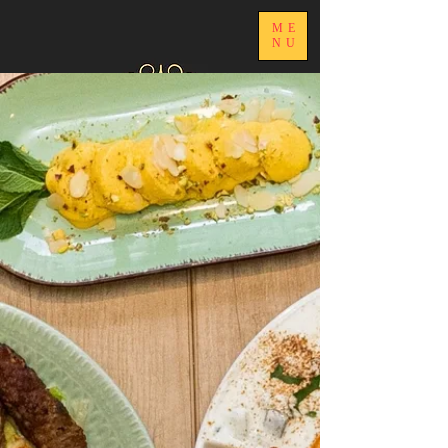
ME
NU